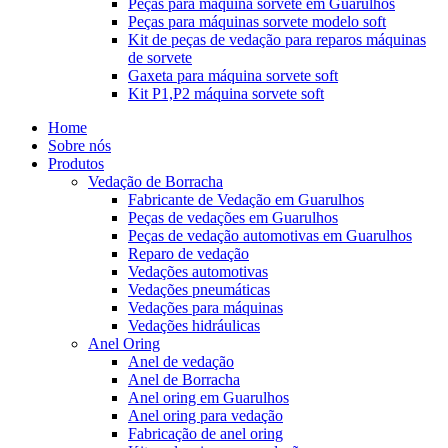
Peças para máquina sorvete em Guarulhos
Peças para máquinas sorvete modelo soft
Kit de peças de vedação para reparos máquinas
de sorvete
Gaxeta para máquina sorvete soft
Kit P1,P2 máquina sorvete soft
Home
Sobre nós
Produtos
Vedação de Borracha
Fabricante de Vedação em Guarulhos
Peças de vedações em Guarulhos
Peças de vedação automotivas em Guarulhos
Reparo de vedação
Vedações automotivas
Vedações pneumáticas
Vedações para máquinas
Vedações hidráulicas
Anel Oring
Anel de vedação
Anel de Borracha
Anel oring em Guarulhos
Anel oring para vedação
Fabricação de anel oring