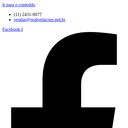
Ir para o conteúdo
(11) 2431-9077
vendas@realvedacoes.ind.br
Facebook-f